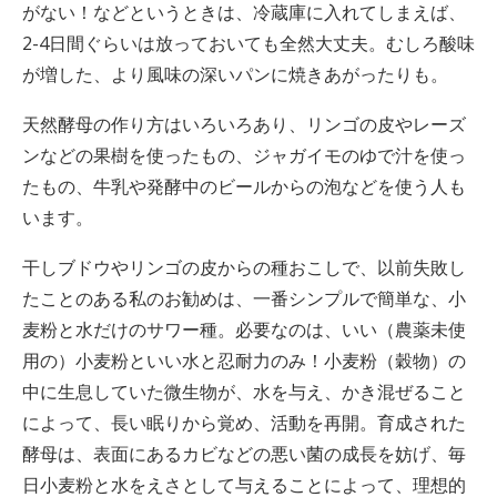
がない！などというときは、冷蔵庫に入れてしまえば、
2-4日間ぐらいは放っておいても全然大丈夫。むしろ酸味
が増した、より風味の深いパンに焼きあがったりも。
天然酵母の作り方はいろいろあり、リンゴの皮やレーズ
ンなどの果樹を使ったもの、ジャガイモのゆで汁を使っ
たもの、牛乳や発酵中のビールからの泡などを使う人も
います。
干しブドウやリンゴの皮からの種おこしで、以前失敗し
たことのある私のお勧めは、
一番シンプルで簡単な、小
麦粉と水だけのサワー種。必要なのは、いい（農薬未使
用の）小麦粉といい水と忍耐力のみ！小麦粉（穀物）の
中に生息していた微生物が、水を与え、かき混ぜること
によって、長い眠りから覚め、活動を再開。育成された
酵母は、表面にあるカビなどの悪い菌の成長を妨げ、毎
日小麦粉と水をえさとして与えることによって、理想的