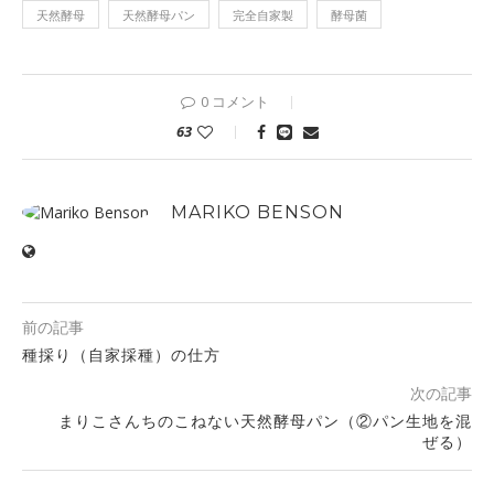
天然酵母
天然酵母パン
完全自家製
酵母菌
0 コメント
63
MARIKO BENSON
前の記事
種採り（自家採種）の仕方
次の記事
まりこさんちのこねない天然酵母パン（②パン生地を混
ぜる）