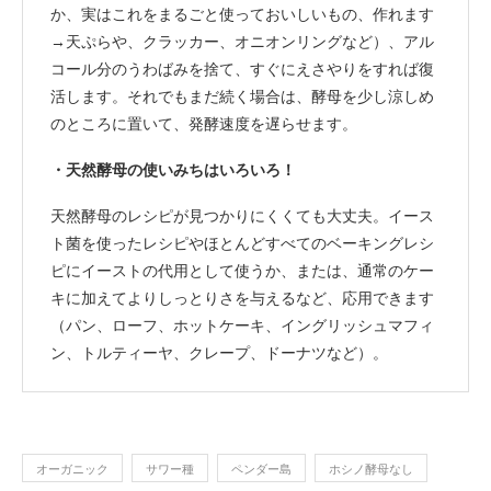
か、実はこれをまるごと使っておいしいもの、作れます
→天ぷらや、クラッカー、オニオンリングなど）、アル
コール分のうわばみを捨て、すぐにえさやりをすれば復
活します。それでもまだ続く場合は、酵母を少し涼しめ
のところに置いて、発酵速度を遅らせます。
・天然酵母の使いみちはいろいろ！
天然酵母のレシピが見つかりにくくても大丈夫。イース
ト菌を使ったレシピやほとんどすべてのベーキングレシ
ピにイーストの代用として使うか、または、通常のケー
キに加えてよりしっとりさを与えるなど、応用できます
（パン、ローフ、ホットケーキ、イングリッシュマフィ
ン、トルティーヤ、クレープ、ドーナツなど）。
オーガニック
サワー種
ペンダー島
ホシノ酵母なし