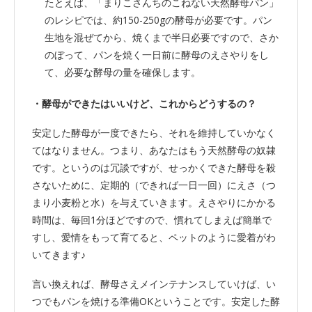
たとえば、「まりこさんちのこねない天然酵母パン」
のレシピでは、約150-250gの酵母が必要です。パン
生地を混ぜてから、焼くまで半日必要ですので、さか
のぼって、パンを焼く一日前に酵母のえさやりをし
て、必要な酵母の量を確保します。
・酵母ができたはいいけど、これからどうするの？
安定した酵母が一度できたら、それを維持していかなく
てはなりません。つまり、あなたはもう天然酵母の奴隷
です。というのは冗談ですが、せっかくできた酵母を殺
さないために、定期的（できれば一日一回）にえさ（つ
まり小麦粉と水）を与えていきます。えさやりにかかる
時間は、毎回1分ほどですので、慣れてしまえば簡単で
すし、愛情をもって育てると、ペットのように愛着がわ
いてきます♪
言い換えれば、酵母さえメインテナンスしていけば、い
つでもパンを焼ける準備OKということです。安定した酵