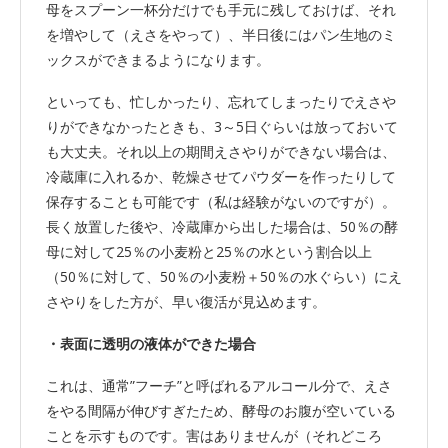
母をスプーン一杯分だけでも手元に残しておけば、それ
を増やして（えさをやって）、半日後にはパン生地のミ
ックスができまるようになります。
といっても、忙しかったり、忘れてしまったりでえさや
りができなかったときも、3～5日ぐらいは放っておいて
も大丈夫。それ以上の期間えさやりができない場合は、
冷蔵庫に入れるか、乾燥させてパウダーを作ったりして
保存することも可能です（私は経験がないのですが）。
長く放置した後や、冷蔵庫から出した場合は、50％の酵
母に対して25％の小麦粉と25％の水という割合以上
（50％に対して、50％の小麦粉＋50％の水ぐらい）にえ
さやりをした方が、早い復活が見込めます。
・表面に透明の液体ができた場合
これは、通常”フーチ”と呼ばれるアルコール分で、えさ
をやる間隔が伸びすぎたため、酵母のお腹が空いている
ことを示すものです。害はありませんが（それどころ