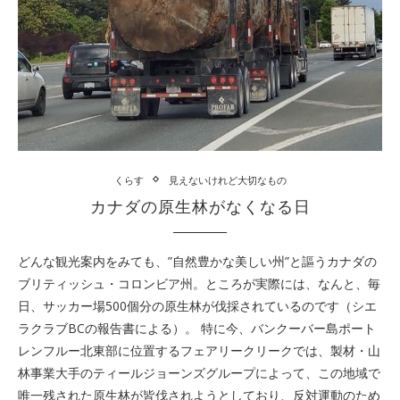
くらす
見えないけれど大切なもの
カナダの原生林がなくなる日
どんな観光案内をみても、”自然豊かな美しい州”と謳うカナダの
ブリティッシュ・コロンビア州。ところが実際には、なんと、毎
日、サッカー場500個分の原生林が伐採されているのです（シエ
ラクラブBCの報告書による）。 特に今、バンクーバー島ポート
レンフルー北東部に位置するフェアリークリークでは、製材・山
林事業大手のティールジョーンズグループによって、この地域で
唯一残された原生林が皆伐されようとしており、反対運動のため